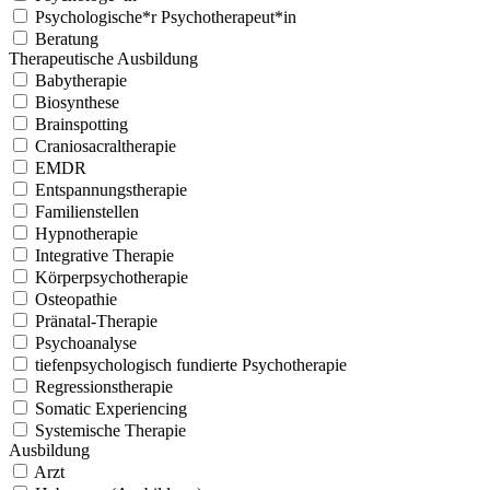
Psychologische*r Psychotherapeut*in
Beratung
Ther­a­peutis­che Aus­bil­dung
Babyther­a­pie
Biosyn­these
Brainspot­ting
Cran­iosacralther­a­pie
EMDR
Entspan­nungs­ther­a­pie
Fam­i­lien­stellen
Hyp­nother­a­pie
Inte­gra­tive Ther­a­pie
Kör­perpsy­chother­a­pie
Osteopathie
Prä­na­tal-Ther­a­pie
Psy­cho­analyse
tiefenpsy­chol­o­gisch fundierte Psy­chother­a­pie
Regres­sion­s­ther­a­pie
Somat­ic Expe­ri­enc­ing
Sys­temis­che Ther­a­pie
Aus­bil­dung
Arzt