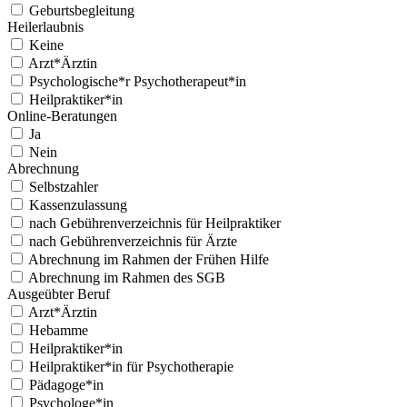
Geburts­be­gleitung
Heil­er­laub­nis
Keine
Arzt*Ärztin
Psychologische*r Psychotherapeut*in
Heilpraktiker*in
Online-Beratun­gen
Ja
Nein
Abrech­nung
Selb­stzahler
Kassen­zu­las­sung
nach Gebühren­verze­ich­nis für Heil­prak­tik­er
nach Gebühren­verze­ich­nis für Ärzte
Abrech­nung im Rah­men der Frühen Hil­fe
Abrech­nung im Rah­men des SGB
Aus­geübter Beruf
Arzt*Ärztin
Hebamme
Heilpraktiker*in
Heilpraktiker*in für Psy­chother­a­pie
Pädagoge*in
Psychologe*in