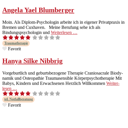
Angela Yael Blumberger
Moin. Als Diplom-Psy­­cholo­­gin arbeite ich in eigen­er Pri­vat­prax­is in
Bre­men und Cux­haven. Meine Beru­fung sehe ich als
Bindungspsy­cholo­gin und
Weit­er­lesen …
Trau­mather­a­pie
Favorit
Hanya Silke Nibbrig
Vorge­burtlich und geburts­be­zo­gene Ther­a­pie Cran­iosacrale Bio­dy­
namik und Osteopathie Trau­masen­si­ble Kör­perpsy­chother­a­pie Mit
Babys, Kindern und Erwach­se­nen Her­zlich Willkom­men
Weit­er­
lesen …
tel. Not­fall­ber­atung
Favorit