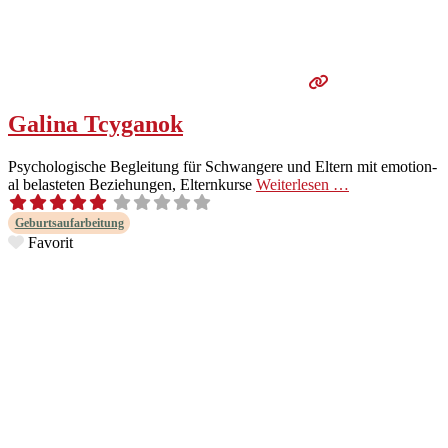
Galina Tcyganok
Psy­chol­o­gis­che Begleitung für Schwan­gere und Eltern mit emo­tion­
al belasteten Beziehun­gen, Elternkurse
Weit­er­lesen …
Geburt­sa­u­far­beitung
Favorit