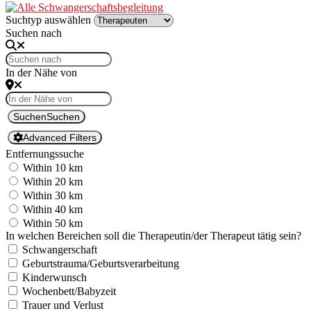
Suchtyp auswählen
Suchen nach
In der Nähe von
Suchen
Suchen
Advanced Filters
Ent­fer­nungssuche
With­in 10 km
With­in 20 km
With­in 30 km
With­in 40 km
With­in 50 km
In welchen Bere­ichen soll die Therapeutin/der Ther­a­peut tätig sein?
Schwanger­schaft
Geburtstrauma/Geburtsverarbeitung
Kinder­wun­sch
Wochenbett/Babyzeit
Trauer und Ver­lust