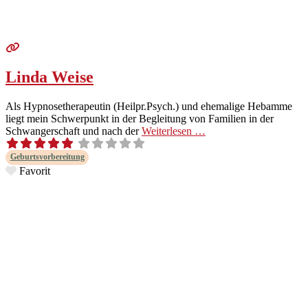
Linda Weise
Als Hyp­nosether­a­peutin (Heilpr.Psych.) und ehe­ma­lige Hebamme
liegt mein Schw­er­punkt in der Begleitung von Fam­i­lien in der
Schwanger­schaft und nach der
Weit­er­lesen …
Geburtsvor­bere­itung
Favorit