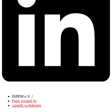
ISPPM e.V. /
Page created by
cantelli webdesign