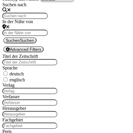
Suchen nach
In der Nähe von
Suchen
Suchen
Advanced Filters
Titel der Zeitschrift
Sprache
deutsch
englisch
Ver­lag
Ver­fass­er
Her­aus­ge­ber
Fachge­bi­et
Preis