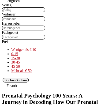
englisch
Verlag
Verfasser
Herausgeber
Fachgebiet
Preis
Weniger als € 10
0-15
15-30
30-45
45-50
Mehr als € 50
Suchen
Suchen
Favorit
Prenatal Psychology 100 Years: A
Journey in Decoding How Our Prenatal