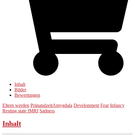
Inhalt
Bilder
Bewertungen
Eltern werden
Pränatalzeit
Amygdala
Development
Fear
Infancy
Resting state fMRI
Sadness
Inhalt