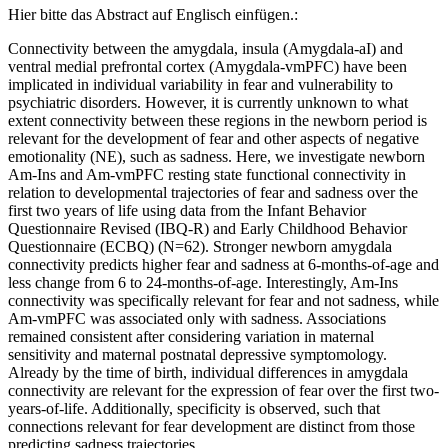
Hier bitte das Abstract auf Englisch einfügen.:
Connectivity between the amygdala, insula (Amygdala-aI) and
ventral medial prefrontal cortex (Amygdala-vmPFC) have been
implicated in individual variability in fear and vulnerability to
psychiatric disorders. However, it is currently unknown to what
extent connectivity between these regions in the newborn period is
relevant for the development of fear and other aspects of negative
emotionality (NE), such as sadness. Here, we investigate newborn
Am-Ins and Am-vmPFC resting state functional connectivity in
relation to developmental trajectories of fear and sadness over the
first two years of life using data from the Infant Behavior
Questionnaire Revised (IBQ-R) and Early Childhood Behavior
Questionnaire (ECBQ) (N=62). Stronger newborn amygdala
connectivity predicts higher fear and sadness at 6-months-of-age and
less change from 6 to 24-months-of-age. Interestingly, Am-Ins
connectivity was specifically relevant for fear and not sadness, while
Am-vmPFC was associated only with sadness. Associations
remained consistent after considering variation in maternal
sensitivity and maternal postnatal depressive symptomology.
Already by the time of birth, individual differences in amygdala
connectivity are relevant for the expression of fear over the first two-
years-of-life. Additionally, specificity is observed, such that
connections relevant for fear development are distinct from those
predicting sadness trajectories.