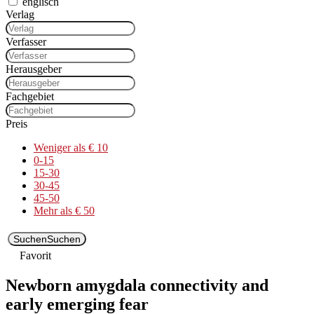
englisch
Verlag
Verfasser
Herausgeber
Fachgebiet
Preis
Weniger als € 10
0-15
15-30
30-45
45-50
Mehr als € 50
Suchen
Suchen
Favorit
Newborn amygdala connectivity and
early emerging fear