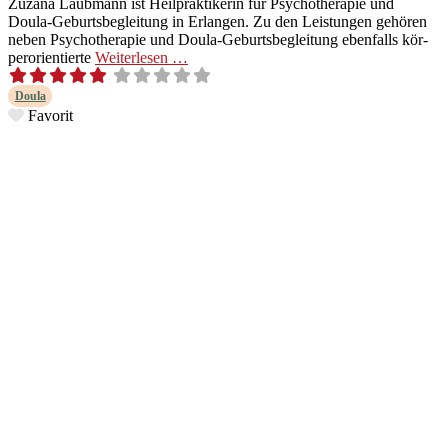
Zuzana Laub­mann ist Heil­prak­tik­erin für Psy­chother­a­pie und
Doula-Geburt­s­be­­gleitung in Erlan­gen. Zu den Leis­tun­gen gehören
neben Psy­chother­a­pie und Doula-Geburt­s­be­­gleitung eben­falls kör­
per­or­i­en­tierte
Weit­er­lesen …
Doula
Favorit