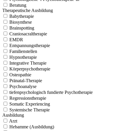
Beratung
Ther­a­peutis­che Aus­bil­dung
Babyther­a­pie
Biosyn­these
Brainspot­ting
Cran­iosacralther­a­pie
EMDR
Entspan­nungs­ther­a­pie
Fam­i­lien­stellen
Hyp­nother­a­pie
Inte­gra­tive Ther­a­pie
Kör­perpsy­chother­a­pie
Osteopathie
Prä­na­tal-Ther­a­pie
Psy­cho­analyse
tiefenpsy­chol­o­gisch fundierte Psy­chother­a­pie
Regres­sion­s­ther­a­pie
Somat­ic Expe­ri­enc­ing
Sys­temis­che Ther­a­pie
Aus­bil­dung
Arzt
Hebamme (Aus­bil­dung)