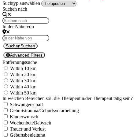
Suchtyp auswählen
Suchen nach
In der Nähe von
Suchen
Suchen
Advanced Filters
Ent­fer­nungssuche
With­in 10 km
With­in 20 km
With­in 30 km
With­in 40 km
With­in 50 km
In welchen Bere­ichen soll die Therapeutin/der Ther­a­peut tätig sein?
Schwanger­schaft
Geburtstrauma/Geburtsverarbeitung
Kinder­wun­sch
Wochenbett/Babyzeit
Trauer und Ver­lust
Geburts­be­gleitung