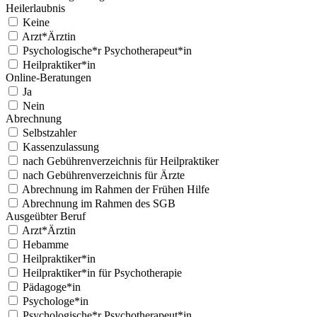
Heil­er­laub­nis
Keine
Arzt*Ärztin
Psychologische*r Psychotherapeut*in
Heilpraktiker*in
Online-Beratun­gen
Ja
Nein
Abrech­nung
Selb­stzahler
Kassen­zu­las­sung
nach Gebühren­verze­ich­nis für Heil­prak­tik­er
nach Gebühren­verze­ich­nis für Ärzte
Abrech­nung im Rah­men der Frühen Hil­fe
Abrech­nung im Rah­men des SGB
Aus­geübter Beruf
Arzt*Ärztin
Hebamme
Heilpraktiker*in
Heilpraktiker*in für Psy­chother­a­pie
Pädagoge*in
Psychologe*in
Psychologische*r Psychotherapeut*in