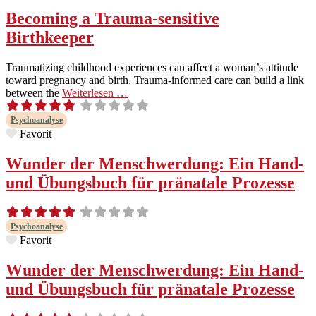
Becoming a Trauma-sensitive
Birthkeeper
Trau­ma­tiz­ing child­hood expe­ri­ences can affect a woman’s atti­tude
toward preg­nan­cy and birth. Trau­­ma-informed care can build a link
between the
Weit­er­lesen …
Psy­cho­analyse
Favorit
Wunder der Menschwerdung: Ein Hand-
und Übungsbuch für pränatale Prozesse
Psy­cho­analyse
Favorit
Wunder der Menschwerdung: Ein Hand-
und Übungsbuch für pränatale Prozesse