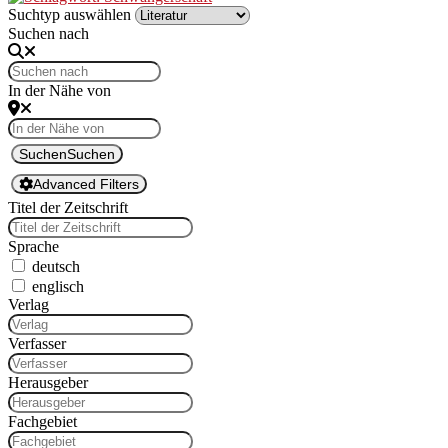
Suchtyp auswählen
Suchen nach
In der Nähe von
Suchen
Suchen
Advanced Filters
Titel der Zeitschrift
Sprache
deutsch
englisch
Ver­lag
Ver­fass­er
Her­aus­ge­ber
Fachge­bi­et