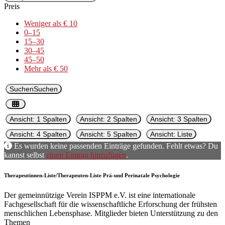
Preis
Weniger als € 10
0–15
15–30
30–45
45–50
Mehr als € 50
Suchen
Suchen
Ansicht: 1 Spalten
Ansicht: 2 Spalten
Ansicht: 3 Spalten
Ansicht: 4 Spalten
Ansicht: 5 Spalten
Ansicht: Liste
Es wur­den keine passenden Ein­träge gefun­den. Fehlt etwas? Du
kannst selb­st
einen Ein­trag hinzufü­gen
.
Therapeutinnen-Liste/Therapeuten-Liste Prä-und Perinatale Psychologie
Der gemeinnützige Verein ISPPM e.V. ist eine internationale
Fachgesellschaft für die wissenschaftliche Erforschung der frühsten
menschlichen Lebensphase. Mitglieder bieten Unterstützung zu den
Themen