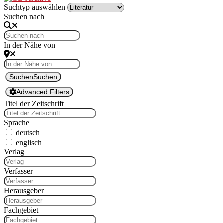
Suchtyp auswählen
Suchen nach
In der Nähe von
Suchen
Suchen
Advanced Filters
Titel der Zeitschrift
Sprache
deutsch
englisch
Ver­lag
Ver­fass­er
Her­aus­ge­ber
Fachge­bi­et