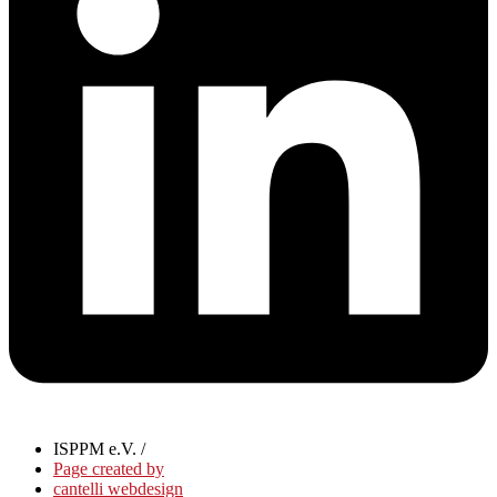
ISPPM e.V. /
Page created by
cantelli webdesign